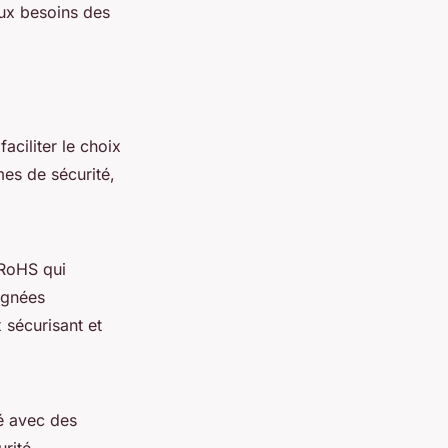
 aux besoins des
aciliter le choix
mes de sécurité,
 RoHS qui
ignées
x sécurisant et
ré avec des