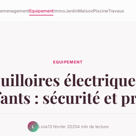
emenagement
Equipement
Immo
Jardin
Maison
Piscine
Travaux
EQUIPEMENT
uilloires électriqu
ants : sécurité et p
Livia
13 février 2025
4 min de lecture
L