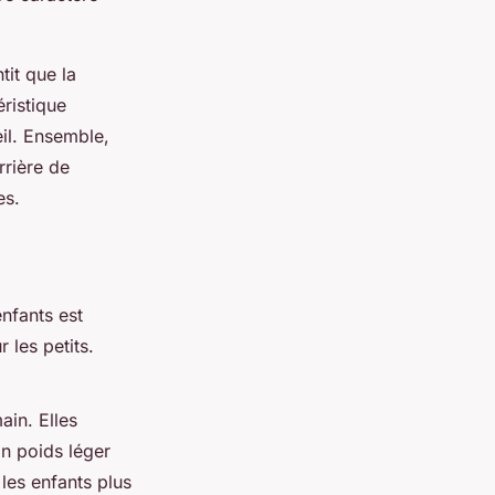
tit que la
éristique
eil. Ensemble,
rrière de
es.
enfants est
 les petits.
ain. Elles
n poids léger
les enfants plus