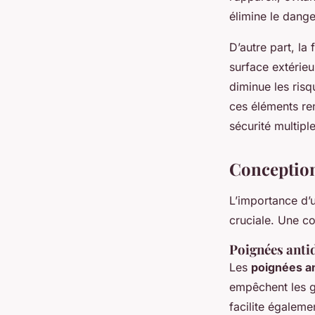
élimine le dange
D’autre part, la
surface extérieu
diminue les risq
ces éléments ren
sécurité multiple
Conception
L’importance d’
cruciale. Une co
Poignées antid
Les
poignées a
empêchent les g
facilite égaleme