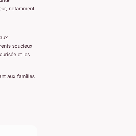
urité
jeur, notamment
 aux
rents soucieux
curisée et les
nt aux familles