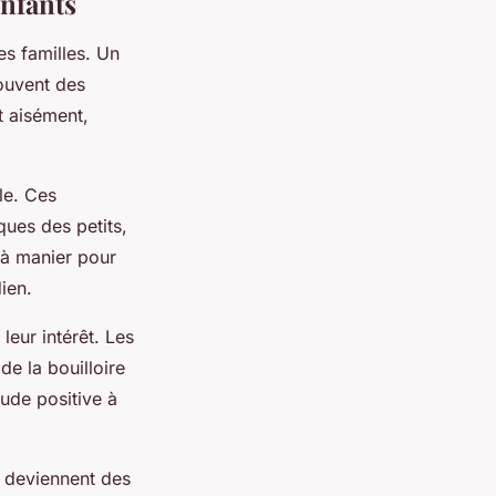
enfants
es familles. Un
ouvent des
t aisément,
lle. Ces
ues des petits,
 à manier pour
ien.
leur intérêt. Les
 de la bouilloire
ude positive à
s deviennent des