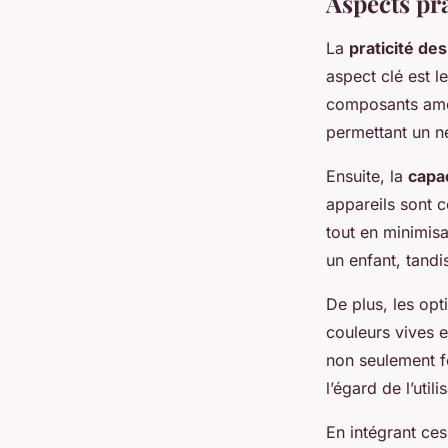
Aspects pra
La
praticité des
aspect clé est l
composants amov
permettant un ne
Ensuite, la
capa
appareils sont 
tout en minimisa
un enfant, tandi
De plus, les op
couleurs vives et
non seulement f
l’égard de l’util
En intégrant ces