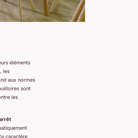
ieurs éléments
, les
pond aux normes
uilloires sont
ntre les
arrêt
tomatiquement
 Ce caractère