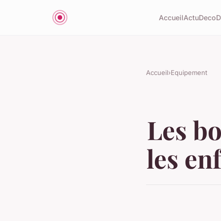
Accueil
Actu
Deco
D
Accueil
›
Equipement
Les bo
les enf